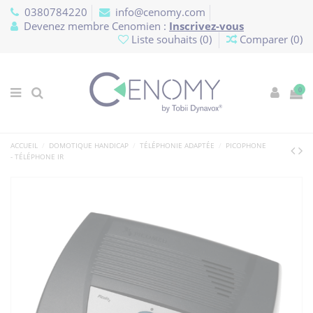
Panneau de gestion des cookies
0380784220
info@cenomy.com
Devenez membre Cenomien :
Inscrivez-vous
Liste souhaits (
0
)
Comparer (
0
)
0
ACCUEIL
DOMOTIQUE HANDICAP
TÉLÉPHONIE ADAPTÉE
PICOPHONE
- TÉLÉPHONE IR