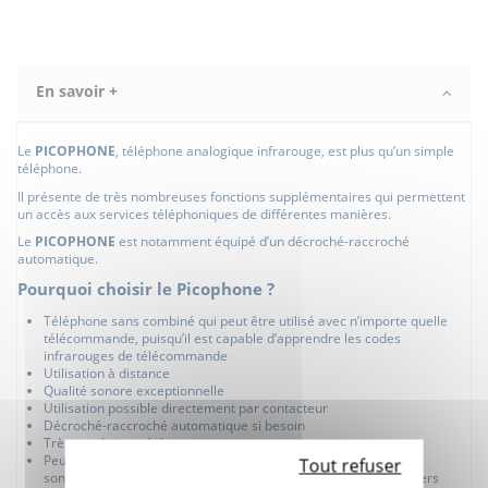
En savoir +
Le
PICOPHONE
, téléphone analogique infrarouge, est plus qu’un simple
téléphone.
Il présente de très nombreuses fonctions supplémentaires qui permettent
un accès aux services téléphoniques de différentes manières.
Le
PICOPHONE
est notamment équipé d’un décroché-raccroché
automatique.
Pourquoi choisir le Picophone ?
Téléphone sans combiné qui peut être utilisé avec n’importe quelle
télécommande, puisqu’il est capable d’apprendre les codes
infrarouges de télécommande
Utilisation à distance
Qualité sonore exceptionnelle
Utilisation possible directement par contacteur
Décroché-raccroché automatique si besoin
Très nombreux réglages
Peut recevoir un microphone pour améliorer encore la qualité
Tout refuser
sonore, particulièrement quand il est utilisé avec certains boitiers