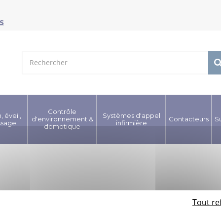
s
Contrôle
, éveil,
Systèmes d'appel
d'environnement &
Contacteurs
S
ssage
infirmière
domotique
Tout re
PAIEMENT SÉCURISÉ
SUPPORT