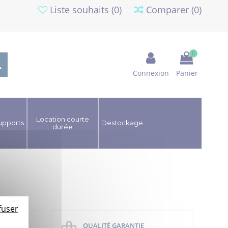
Liste souhaits (
0
)
Comparer (
0
)
0
Connexion
Panier
Location courte
upports
Destockage
durée
fuser
QUALITÉ GARANTIE