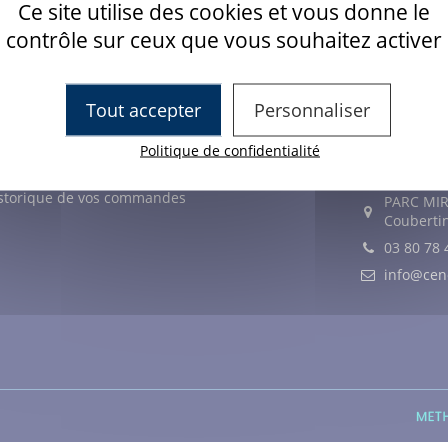
Ce site utilise des cookies et vous donne le
3D secure
9H-12H / 14H-17H
contrôle sur ceux que vous souhaitez activer
Tout accepter
Personnaliser
ON COMPTE
CONTACT
Politique de confidentialité
n compte
CENOMY Fra
storique de vos commandes
PARC MIR
Couberti
03 80 78 
info@ce