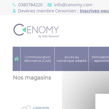
Panneau de gestion des cookies
0380784220
info@cenomy.com
Devenez membre Cenomien :
Inscrivez-vou
Communication
Accès au
Stimulation
Alternative (CAA)
numérique adapté
apprenti
Nos magasins
LIVRAISON